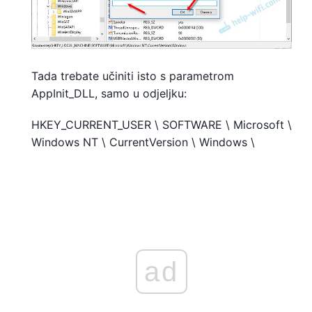
Tada trebate učiniti isto s parametrom
AppInit_DLL, samo u odjeljku:
HKEY_CURRENT_USER \ SOFTWARE \ Microsoft \
Windows NT \ CurrentVersion \ Windows \
ad