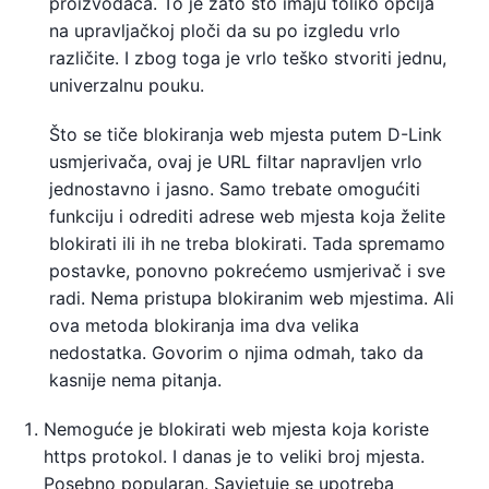
proizvođača. To je zato što imaju toliko opcija
na upravljačkoj ploči da su po izgledu vrlo
različite. I zbog toga je vrlo teško stvoriti jednu,
univerzalnu pouku.
Što se tiče blokiranja web mjesta putem D-Link
usmjerivača, ovaj je URL filtar napravljen vrlo
jednostavno i jasno. Samo trebate omogućiti
funkciju i odrediti adrese web mjesta koja želite
blokirati ili ih ne treba blokirati. Tada spremamo
postavke, ponovno pokrećemo usmjerivač i sve
radi. Nema pristupa blokiranim web mjestima. Ali
ova metoda blokiranja ima dva velika
nedostatka. Govorim o njima odmah, tako da
kasnije nema pitanja.
Nemoguće je blokirati web mjesta koja koriste
https protokol. I danas je to veliki broj mjesta.
Posebno popularan. Savjetuje se upotreba