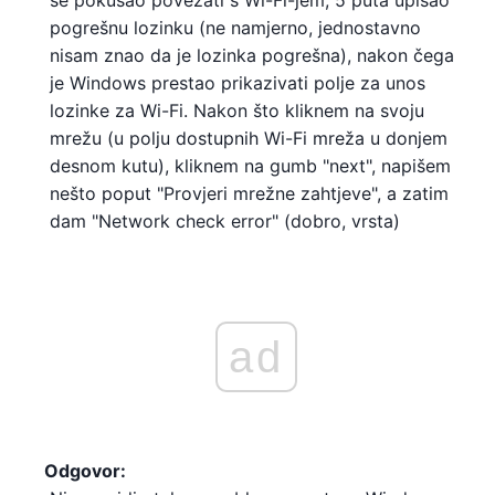
se pokušao povezati s Wi-Fi-jem, 5 puta upisao
pogrešnu lozinku (ne namjerno, jednostavno
nisam znao da je lozinka pogrešna), nakon čega
je Windows prestao prikazivati ​​polje za unos
lozinke za Wi-Fi. Nakon što kliknem na svoju
mrežu (u polju dostupnih Wi-Fi mreža u donjem
desnom kutu), kliknem na gumb "next", napišem
nešto poput "Provjeri mrežne zahtjeve", a zatim
dam "Network check error" (dobro, vrsta)
ad
Odgovor: