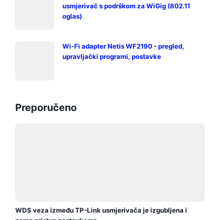
usmjerivač s podrškom za WiGig (802.11
oglas)
Wi-Fi adapter Netis WF2190 - pregled,
upravljački programi, postavke
Preporučeno
WDS veza između TP-Link usmjerivača je izgubljena i