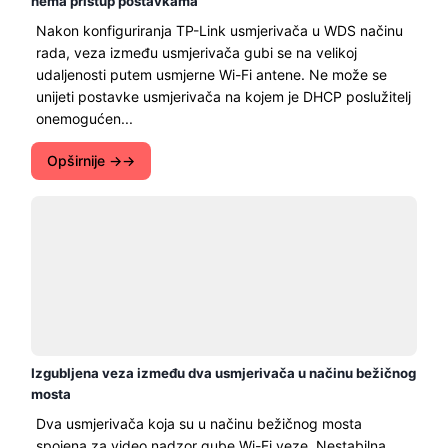
nema pristup postavkama
Nakon konfiguriranja TP-Link usmjerivača u WDS načinu
rada, veza između usmjerivača gubi se na velikoj
udaljenosti putem usmjerne Wi-Fi antene. Ne može se
unijeti postavke usmjerivača na kojem je DHCP poslužitelj
onemogućen...
Opširnije →
Izgubljena veza između dva usmjerivača u načinu bežičnog
mosta
Dva usmjerivača koja su u načinu bežičnog mosta
spojena za video nadzor gube Wi-Fi veze. Nestabilna