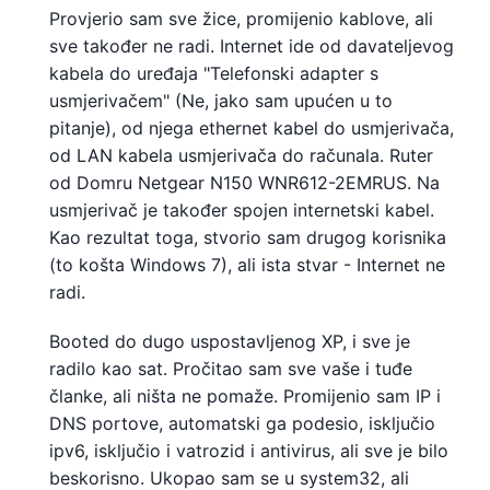
Provjerio sam sve žice, promijenio kablove, ali
sve također ne radi. Internet ide od davateljevog
kabela do uređaja "Telefonski adapter s
usmjerivačem" (Ne, jako sam upućen u to
pitanje), od njega ethernet kabel do usmjerivača,
od LAN kabela usmjerivača do računala. Ruter
od Domru Netgear N150 WNR612-2EMRUS. Na
usmjerivač je također spojen internetski kabel.
Kao rezultat toga, stvorio sam drugog korisnika
(to košta Windows 7), ali ista stvar - Internet ne
radi.
Booted do dugo uspostavljenog XP, i sve je
radilo kao sat. Pročitao sam sve vaše i tuđe
članke, ali ništa ne pomaže. Promijenio sam IP i
DNS portove, automatski ga podesio, isključio
ipv6, isključio i vatrozid i antivirus, ali sve je bilo
beskorisno. Ukopao sam se u system32, ali