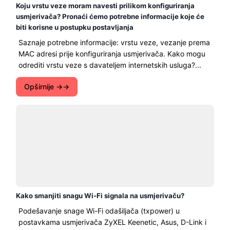
Koju vrstu veze moram navesti prilikom konfiguriranja
usmjerivača? Pronaći ćemo potrebne informacije koje će
biti korisne u postupku postavljanja
Saznaje potrebne informacije: vrstu veze, vezanje prema
MAC adresi prije konfiguriranja usmjerivača. Kako mogu
odrediti vrstu veze s davateljem internetskih usluga?...
Opširnije →
Kako smanjiti snagu Wi-Fi signala na usmjerivaču?
Podešavanje snage Wi-Fi odašiljača (txpower) u
postavkama usmjerivača ZyXEL Keenetic, Asus, D-Link i