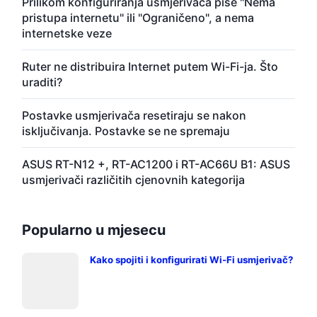
Prilikom konfiguriranja usmjerivača piše "Nema
pristupa internetu" ili "Ograničeno", a nema
internetske veze
Ruter ne distribuira Internet putem Wi-Fi-ja. Što
uraditi?
Postavke usmjerivača resetiraju se nakon
isključivanja. Postavke se ne spremaju
ASUS RT-N12 +, RT-AC1200 i RT-AC66U B1: ASUS
usmjerivači različitih cjenovnih kategorija
Popularno u mjesecu
Kako spojiti i konfigurirati Wi-Fi usmjerivač?