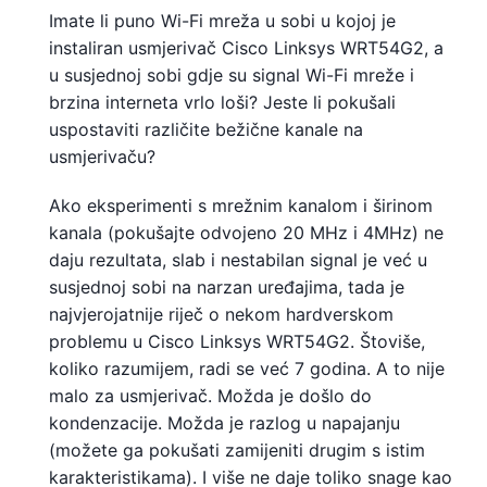
Imate li puno Wi-Fi mreža u sobi u kojoj je
instaliran usmjerivač Cisco Linksys WRT54G2, a
u susjednoj sobi gdje su signal Wi-Fi mreže i
brzina interneta vrlo loši? Jeste li pokušali
uspostaviti različite bežične kanale na
usmjerivaču?
Ako eksperimenti s mrežnim kanalom i širinom
kanala (pokušajte odvojeno 20 MHz i 4MHz) ne
daju rezultata, slab i nestabilan signal je već u
susjednoj sobi na narzan uređajima, tada je
najvjerojatnije riječ o nekom hardverskom
problemu u Cisco Linksys WRT54G2. Štoviše,
koliko razumijem, radi se već 7 godina. A to nije
malo za usmjerivač. Možda je došlo do
kondenzacije. Možda je razlog u napajanju
(možete ga pokušati zamijeniti drugim s istim
karakteristikama). I više ne daje toliko snage kao