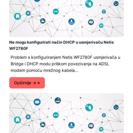
Ne mogu konfigurirati način DHCP u usmjerivaču Netis
WF2780F
Problem s konfiguriranjem Netis WF2780F usmjerivača u
Bridge i DHCP modu prilikom povezivanja na ADSL
modem pomoću mrežnog kabela...
Opširnije →