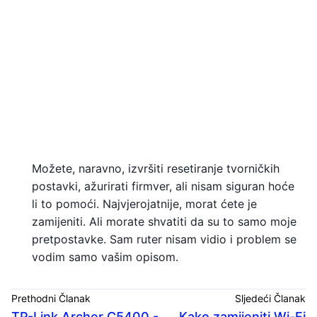
Možete, naravno, izvršiti resetiranje tvorničkih
postavki, ažurirati firmver, ali nisam siguran hoće
li to pomoći. Najvjerojatnije, morat ćete je
zamijeniti. Ali morate shvatiti da su to samo moje
pretpostavke. Sam ruter nisam vidio i problem se
vodim samo vašim opisom.
Prethodni Članak
Sljedeći Članak
TP-Link Archer C5400 -
Kako zamijeniti Wi-Fi