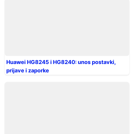
Huawei HG8245 i HG8240: unos postavki,
prijave i zaporke