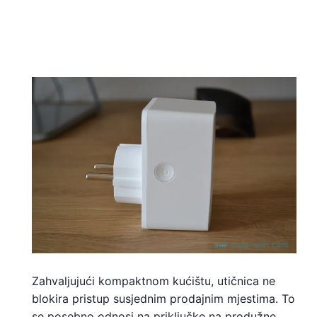
Zahvaljujući kompaktnom kućištu, utičnica ne
blokira pristup susjednim prodajnim mjestima. To
se posebno odnosi na priključke na produžne