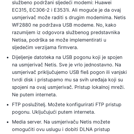
službeno podržani sljedeći modemi: Huawei
EC315, EC306-2 i E3531i. Ali moguće je da ovaj
usmjerivač može raditi s drugim modemima. Netis
WF2880 ne podržava USB modeme. No, kako
razumijem iz odgovora službenog predstavnika
Netisa, podrška se može implementirati u
sljedećim verzijama firmvera.
Dijeljenje datoteka na USB pogonu koji je spojen
na usmjerivač Netis. Sve je vrlo jednostavno. Na
usmjerivač priključujemo USB fleš pogon ili vanjski
tvrdi disk i pristupamo mu sa svih uređaja koji su
spojeni na ovaj usmjerivač. Pristup lokalnoj mreži.
Ne putem interneta.
FTP poslužitelj. Možete konfigurirati FTP pristup
pogonu. Uključujući putem interneta.
Media server. Na usmjerivaču Netis možete
omogućiti ovu uslugu i dobiti DLNA pristup