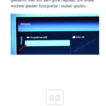
gledamo. Kao što sam gore napisao, još uvijek
možete gledati fotografije i slušati glazbu.
ad