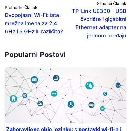
Sljedeći Članak
Prethodni Članak
TP-Link UE330 - USB
Dvopojasni Wi-Fi: ista
čvorište i gigabitni
mrežna imena za 2,4
Ethernet adapter na
GHz i 5 GHz ili različita?
jednom uređaju
Popularni Postovi
Zaboravljene obje lozinke: s postavki wi-fi-a i