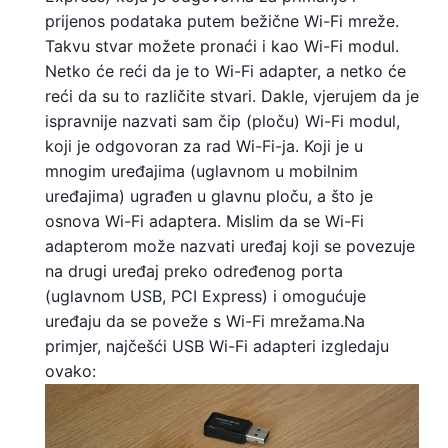
prijenos podataka putem bežične Wi-Fi mreže.
Takvu stvar možete pronaći i kao Wi-Fi modul.
Netko će reći da je to Wi-Fi adapter, a netko će
reći da su to različite stvari. Dakle, vjerujem da je
ispravnije nazvati sam čip (ploču) Wi-Fi modul,
koji je odgovoran za rad Wi-Fi-ja. Koji je u
mnogim uređajima (uglavnom u mobilnim
uređajima) ugrađen u glavnu ploču, a što je
osnova Wi-Fi adaptera. Mislim da se Wi-Fi
adapterom može nazvati uređaj koji se povezuje
na drugi uređaj preko određenog porta
(uglavnom USB, PCI Express) i omogućuje
uređaju da se poveže s Wi-Fi mrežama.Na
primjer, najčešći USB Wi-Fi adapteri izgledaju
ovako: