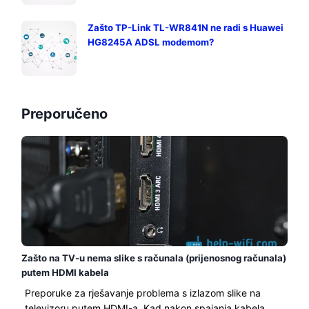
Zašto TP-Link TL-WR841N ne radi s Huawei
HG8245A ADSL modemom?
Preporučeno
Zašto na TV-u nema slike s računala (prijenosnog računala)
putem HDMI kabela
Preporuke za rješavanje problema s izlazom slike na
televizoru putem HDMI-a. Kad nakon spajanja kabela