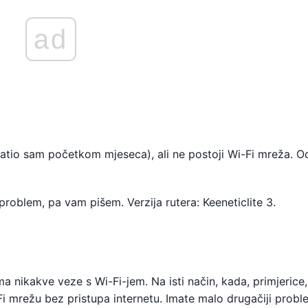
ad
atio sam početkom mjeseca), ali ne postoji Wi-Fi mreža. O
oblem, pa vam pišem. Verzija rutera: Keeneticlite 3.
a nikakve veze s Wi-Fi-jem. Na isti način, kada, primjerice,
i-Fi mrežu bez pristupa internetu. Imate malo drugačiji probl