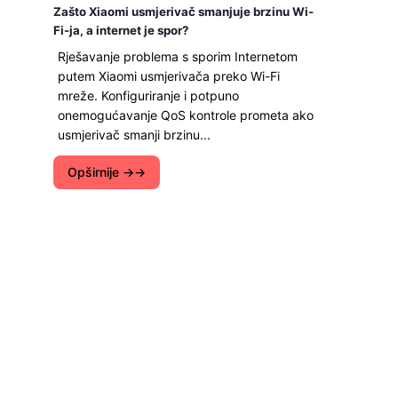
Zašto Xiaomi usmjerivač smanjuje brzinu Wi-
Fi-ja, a internet je spor?
Rješavanje problema s sporim Internetom
putem Xiaomi usmjerivača preko Wi-Fi
mreže. Konfiguriranje i potpuno
onemogućavanje QoS kontrole prometa ako
usmjerivač smanji brzinu...
Opširnije →
Najbolje Ocijenjeno Recenzije
Urednika