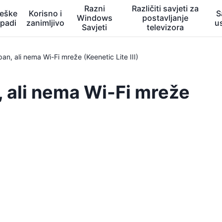
Razni
Različiti savjeti za
eške
Korisno i
S
Windows
postavljanje
opadi
zanimljivo
u
Savjeti
televizora
pan, ali nema Wi-Fi mreže (Keenetic Lite III)
, ali nema Wi-Fi mreže