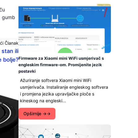
aču
ni gumb
ći Članak
stan ili
Firmware za Xiaomi mini WiFi usmjerivač s
e bolje?
engleskim firmware-om. Promijenite jezik
postavki
Ažuriranje softvera Xiaomi mini WiFi
usmjerivača. Instaliranje engleskog softvera
i promjena jezika upravljačke ploče s
kineskog na engleski...
Opširnije →