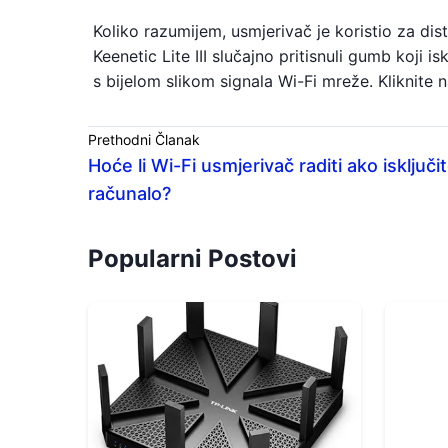
Koliko razumijem, usmjerivač je koristio za dis
Keenetic Lite III slučajno pritisnuli gumb koji i
s bijelom slikom signala Wi-Fi mreže. Kliknite 
Prethodni Članak
Hoće li Wi-Fi usmjerivač raditi ako isključi
računalo?
Popularni Postovi