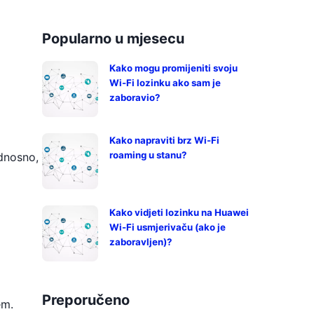
Popularno u mjesecu
Kako mogu promijeniti svoju
Wi-Fi lozinku ako sam je
zaboravio?
Kako napraviti brz Wi-Fi
roaming u stanu?
dnosno,
Kako vidjeti lozinku na Huawei
Wi-Fi usmjerivaču (ako je
zaboravljen)?
Preporučeno
em.