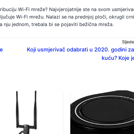
tribuciju Wi-Fi mreže? Najvjerojatnije ste na svom usmjeriv
sključuje Wi-Fi mrežu. Nalazi se na prednjoj ploči, okrugli cr
na nju jednom, trebala bi se pojaviti bežična mreža.
Sljede
te
Koji usmjerivač odabrati u 2020. godini za 
kuću? Koje j