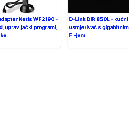
adapter Netis WF2190 -
D-Link DIR 850L - kućni
d, upravljački programi,
usmjerivač s gigabitnim
vke
Fi-jem