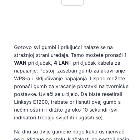
Gotovo svi gumbi i priključci nalaze se na
stražnjoj strani uređaja. Tamo možete pronaći
1
WAN
priključak,
4 LAN
i priključak kabela za
napajanje. Postoji zaseban gumb za aktiviranje
WPS-a i isključivanje napajanja. I ispod možete
pronaći gumb za vraćanje postavki na tvorničke
postavke. Uvlači se u tijelo. Da biste resetirali
Linksys E1200, trebate pritisnuti ovaj gumb s
nečim oštrim i držite ga oko 10 sekundi (svi
indikatori trebaju svijetliti i ugasiti se).
Na dnu su dvije gumene noge kako usmjerivač
ne bi kliznuo po stolu. Nažalost, ne postoji način