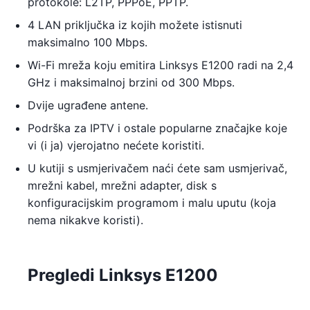
protokole: L2TP, PPPoE, PPTP.
4 LAN priključka iz kojih možete istisnuti
maksimalno 100 Mbps.
Wi-Fi mreža koju emitira Linksys E1200 radi na 2,4
GHz i maksimalnoj brzini od 300 Mbps.
Dvije ugrađene antene.
Podrška za IPTV i ostale popularne značajke koje
vi (i ja) vjerojatno nećete koristiti.
U kutiji s usmjerivačem naći ćete sam usmjerivač,
mrežni kabel, mrežni adapter, disk s
konfiguracijskim programom i malu uputu (koja
nema nikakve koristi).
Pregledi Linksys E1200