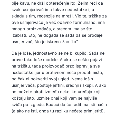
pije kavu, ne drži opterećenje itd. Želim reći da
svaki usmjerivač ima takve nedostatke i, u
skladu s tim, recenzije na mreži. Vidite, tržište za
ove usmjerivače je već odavno formulirano, ima
mnogo proizvođača, a srećom ima se što
izabrati. Eto, ne događa se sada da se prodaje
usmjerivač, što je iskreno žao "to".
Da je loše, jednostavno se ne bi kupilo. Sada ne
prave tako loše modele. A ako se nešto pojavi
na tržištu, tada proizvođač brzo ispravlja sve
nedostatke, jer u protivnom neće prodati ništa,
pa čak ni pokvariti svoj ugled. Nema loših
usmjerivača, postoje jeftini, srednji i skupi. A ako
ne možete birati između nekoliko uređaja koji
koštaju isto, uzmite onaj koji vam se najviše
sviđa po izgledu. Budući da će raditi na isti način
(a ako ne isti, onda tu razliku nećete primijetiti).