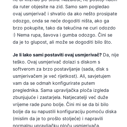
da ruter objesite na zid. Samo sam pogledao
ovaj usmjerivač i shvatio da ako nešto prosipate
odozgo, onda se neće dogoditi ništa, ako ga
brzo pokupite, tako da tekućina ne curi odozdo
:) Nema rupa, šavova i gumba odozgo. Čini se
da je to glupost, ali može se dogoditi bilo što.
Je li lako sami postaviti ovaj usmjerivač?
Da, nije
teško. Ovaj usmjerivač dolazi s diskom s
softverom za brzo postavljanje (sada, disk s
usmjerivačem je već rijetkost). Ali, savjetujem
vam da se odmah konfigurirate putem
preglednika. Sama upravljačka ploča izgleda
zbunjujuće i zastarjela. Natjecatelji već duže
vrijeme rade puno bolje. Čini mi se da bi bilo
bolje da su napustili konfiguraciju pomoću diska
(mislim da je to prošlo stoljeće) i napravili
normalnu upravljačku ploču usmjerivača.