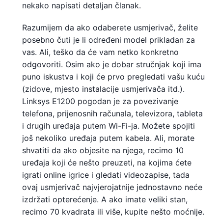
nekako napisati detaljan članak.
Razumijem da ako odaberete usmjerivač, želite
posebno čuti je li određeni model prikladan za
vas. Ali, teško da će vam netko konkretno
odgovoriti. Osim ako je dobar stručnjak koji ima
puno iskustva i koji će prvo pregledati vašu kuću
(zidove, mjesto instalacije usmjerivača itd.).
Linksys E1200 pogodan je za povezivanje
telefona, prijenosnih računala, televizora, tableta
i drugih uređaja putem Wi-Fi-ja. Možete spojiti
još nekoliko uređaja putem kabela. Ali, morate
shvatiti da ako objesite na njega, recimo 10
uređaja koji će nešto preuzeti, na kojima ćete
igrati online igrice i gledati videozapise, tada
ovaj usmjerivač najvjerojatnije jednostavno neće
izdržati opterećenje. A ako imate veliki stan,
recimo 70 kvadrata ili više, kupite nešto moćnije.