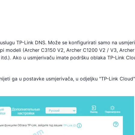
 uslugu TP-Link DNS. Može se konfigurirati samo na usmjer
kupi modeli (Archer C3150 V2, Archer C1200 V2 / V3, Arche
 itd.). Ako u usmjerivaču imate podršku oblaka TP-Link Clo
unijeti ga u postavke usmjerivača, u odjeljku "TP-Link Cloud