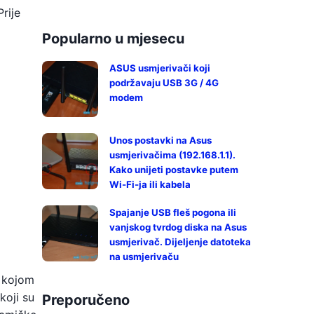
rije
Popularno u mjesecu
ASUS usmjerivači koji
podržavaju USB 3G / 4G
modem
Unos postavki na Asus
usmjerivačima (192.168.1.1).
Kako unijeti postavke putem
Wi-Fi-ja ili kabela
Spajanje USB fleš pogona ili
vanjskog tvrdog diska na Asus
usmjerivač. Dijeljenje datoteka
na usmjerivaču
s kojom
koji su
Preporučeno