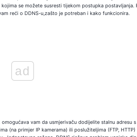
kojima se možete susresti tijekom postupka postavljanja. P
vam reći o DDNS-u,zašto je potreban i kako funkcionira.
ad
, omogućava vam da usmjerivaču dodijelite stalnu adresu 
ima (na primjer IP kamerama) ili poslužiteljima (FTP, HTTP) 