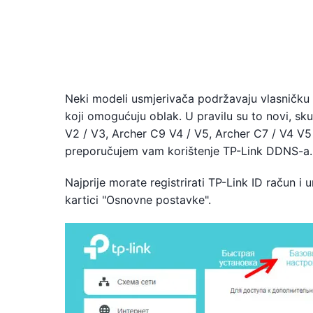
Neki modeli usmjerivača podržavaju vlasničku
koji omogućuju oblak. U pravilu su to novi, s
V2 / V3, Archer C9 V4 / V5, Archer C7 / V4 V5
preporučujem vam korištenje TP-Link DDNS-a.
Najprije morate registrirati TP-Link ID račun i 
kartici "Osnovne postavke".