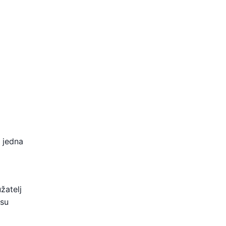
š jedna
žatelj
esu