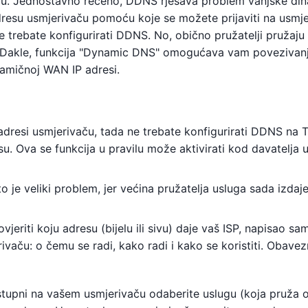
ivaču. Jednostavno rečeno, DDNS rješava problem vanjske di
 adresu usmjerivaču pomoću koje se možete prijaviti na usmje
ne trebate konfigurirati DDNS. No, obično pružatelji pružaju
u). Dakle, funkcija "Dynamic DNS" omogućava vam povezivan
namičnoj WAN IP adresi.
P adresi usmjerivaču, tada ne trebate konfigurirati DDNS na 
su. Ova se funkcija u pravilu može aktivirati kod davatelja 
o je veliki problem, jer većina pružatelja usluga sada izdaj
vjeriti koju adresu (bijelu ili sivu) daje vaš ISP, napisao sa
aču: o čemu se radi, kako radi i kako se koristiti. Obavez
stupni na vašem usmjerivaču odaberite uslugu (koja pruža 