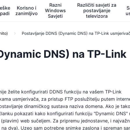
Razni
Različiti savjeti za
eške
Korisno i
S
Windows
postavljanje
opadi
zanimljivo
u
Savjeti
televizora
nito)
Postavljanje DDNS (Dynamic DNS) na TP-Link usmjeriva
(Dynamic DNS) na TP-Link
tnije želite konfigurirati DDNS funkciju na vašem TP-Link
ama usmjerivača, za pristup FTP poslužitelju putem internet
ostavljanje dinamičkog sustava naziva domena. Ako je tak
lanku pokazati kako konfigurirati funkciju "Dynamic DNS" 
 (plavim) web sučeljem. Za pripremu jednostavne, i najvažni
k i na dva). Uzeo sam potrebne snimke zaslona i spreman s