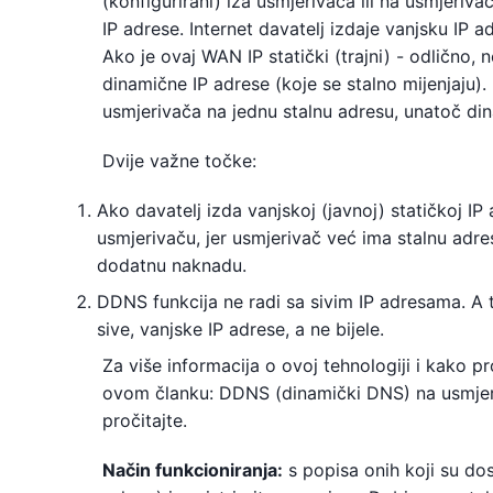
(konfigurirani) iza usmjerivača ili na usmjer
IP adrese. Internet davatelj izdaje vanjsku IP
Ako je ovaj WAN IP statički (trajni) - odlično, 
dinamične IP adrese (koje se stalno mijenjaj
usmjerivača na jednu stalnu adresu, unatoč di
Dvije važne točke:
Ako davatelj izda vanjskoj (javnoj) statičkoj I
usmjerivaču, jer usmjerivač već ima stalnu adre
dodatnu naknadu.
DDNS funkcija ne radi sa sivim IP adresama. A t
sive, vanjske IP adrese, a ne bijele.
Za više informacija o ovoj tehnologiji i kako pro
ovom članku: DDNS (dinamički DNS) na usmjeriv
pročitajte.
Način funkcioniranja:
s popisa onih koji su do