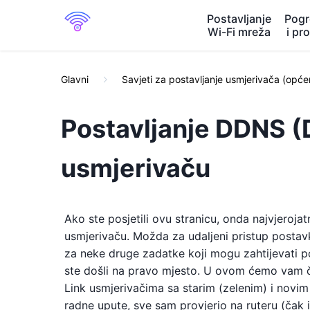
Postavljanje
Pogr
Wi-Fi mreža
i pr
Glavni
Savjeti za postavljanje usmjerivača (opće
Postavljanje DDNS 
usmjerivaču
Ako ste posjetili ovu stranicu, onda najvjeroja
usmjerivaču. Možda za udaljeni pristup postavk
za neke druge zadatke koji mogu zahtijevati p
ste došli na pravo mjesto. U ovom ćemo vam č
Link usmjerivačima sa starim (zelenim) i novim
radne upute, sve sam provjerio na ruteru (ča