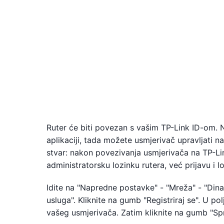
Ruter će biti povezan s vašim TP-Link ID-om. N
aplikaciji, tada možete usmjerivač upravljati na
stvar: nakon povezivanja usmjerivača na TP-Link
administratorsku lozinku rutera, već prijavu i l
Idite na "Napredne postavke" - "Mreža" - "Dina
usluga". Kliknite na gumb "Registriraj se". U po
vašeg usmjerivača. Zatim kliknite na gumb "Sp