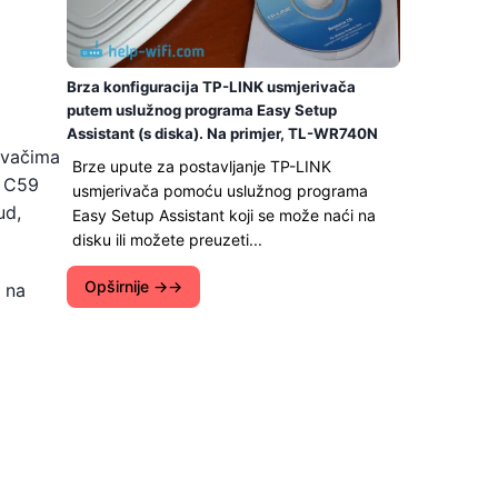
Brza konfiguracija TP-LINK usmjerivača
putem uslužnog programa Easy Setup
Assistant (s diska). Na primjer, TL-WR740N
ivačima
Brze upute za postavljanje TP-LINK
r C59
usmjerivača pomoću uslužnog programa
ud,
Easy Setup Assistant koji se može naći na
disku ili možete preuzeti...
Opširnije →
" na