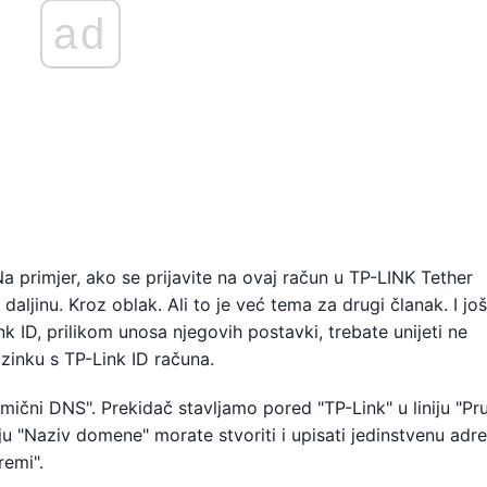
ad
a primjer, ako se prijavite na ovaj račun u TP-LINK Tether
 daljinu. Kroz oblak. Ali to je već tema za drugi članak. I jo
 ID, prilikom unosa njegovih postavki, trebate unijeti ne
ozinku s TP-Link ID računa.
mični DNS". Prekidač stavljamo pored "TP-Link" u liniju "Pru
lju "Naziv domene" morate stvoriti i upisati jedinstvenu adr
remi".