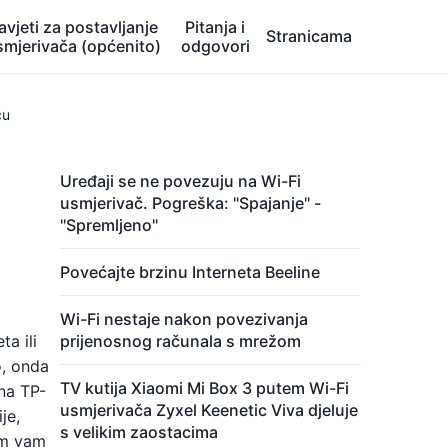
avjeti za postavljanje
Pitanja i
Stranicama
smjerivača (općenito)
odgovori
ču
Uređaji se ne povezuju na Wi-Fi
usmjerivač. Pogreška: "Spajanje" -
"Spremljeno"
Povećajte brzinu Interneta Beeline
Wi-Fi nestaje nakon povezivanja
a ili
prijenosnog računala s mrežom
o, onda
TV kutija Xiaomi Mi Box 3 putem Wi-Fi
na TP-
usmjerivača Zyxel Keenetic Viva djeluje
je,
s velikim zaostacima
am vam