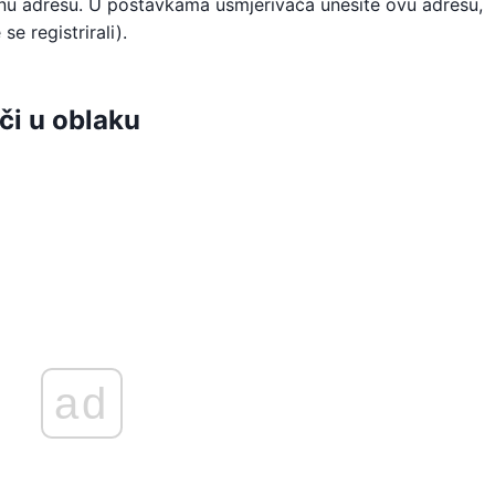
alnu adresu. U postavkama usmjerivača unesite ovu adresu,
se registrirali).
či u oblaku
ad