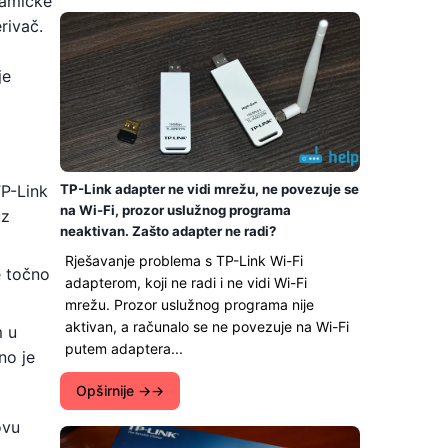
namičke
rivač.
je
TP-Link
TP-Link adapter ne vidi mrežu, ne povezuje se
na Wi-Fi, prozor uslužnog programa
uz
neaktivan. Zašto adapter ne radi?
Rješavanje problema s TP-Link Wi-Fi
e točno
adapterom, koji ne radi i ne vidi Wi-Fi
mrežu. Prozor uslužnog programa nije
aktivan, a računalo se ne povezuje na Wi-Fi
m u
putem adaptera...
no je
Opširnije →
ovu