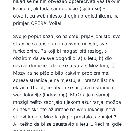
nikad se ne bih obvezao opterećivati ​​vas takvim
kanuom, ali tada sam odlučio (sjetio se) - i
otvorit ću web mjesto drugim preglednikom, na
primjer, OPERA. Voila!
Sve je poput kazaljke na satu, prijavljeni ste, sve
stranice su apsolutno na svom mjestu, sve
funkcionira. Pa koji bi mogao biti razlog, s
obzirom da se sve dogodilo: a) u letu, b) dio
naziva domene i dalje se otvara s Mozilom, c)
Mozylka ne piše o bilo kakvim problemima,
adresa stranice je na mjestu, ali prazan list na
ekranu. Usput, ne otvori se ni glavna stranica
web lokacije (index.php). Možda je u samoj
mozigi nešto zabrljalo tijekom ažuriranja, možda
su neke skripte ažurirane na web lokaciji, novi
stilovi koje je Mozila glupo prestala razumjeti?
Ali teško da bi se zaustavio u letu ... Reci mi gdje