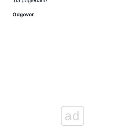
da pogledam?
Odgovor
ad