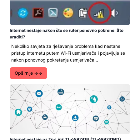
Internet nestaje nakon što se ruter ponovno pokrene. Što
uraditi?
Nekoliko savjeta za rješavanje problema kad nestane
pristup internetu putem Wi-Fi usmjerivača i pojavljuje se
nakon ponovnog pokretanja usmjerivača...
Opširnije →
Internet nestaje na Tp-Link TL-WR741N (TL-WR741ND)