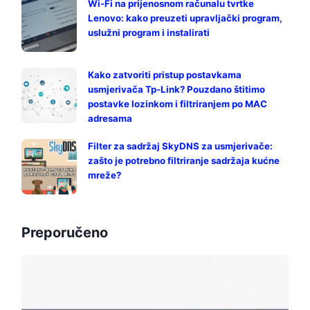
Wi-Fi na prijenosnom računalu tvrtke
Lenovo: kako preuzeti upravljački program,
uslužni program i instalirati
Kako zatvoriti pristup postavkama
usmjerivača Tp-Link? Pouzdano štitimo
postavke lozinkom i filtriranjem po MAC
adresama
Filter za sadržaj SkyDNS za usmjerivače:
zašto je potrebno filtriranje sadržaja kućne
mreže?
Preporučeno