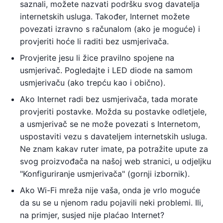
saznali, možete nazvati podršku svog davatelja
internetskih usluga. Također, Internet možete
povezati izravno s računalom (ako je moguće) i
provjeriti hoće li raditi bez usmjerivača.
Provjerite jesu li žice pravilno spojene na
usmjerivač. Pogledajte i LED diode na samom
usmjerivaču (ako trepću kao i obično).
Ako Internet radi bez usmjerivača, tada morate
provjeriti postavke. Možda su postavke odletjele,
a usmjerivač se ne može povezati s Internetom,
uspostaviti vezu s davateljem internetskih usluga.
Ne znam kakav ruter imate, pa potražite upute za
svog proizvođača na našoj web stranici, u odjeljku
"Konfiguriranje usmjerivača" (gornji izbornik).
Ako Wi-Fi mreža nije vaša, onda je vrlo moguće
da su se u njenom radu pojavili neki problemi. Ili,
na primjer, susjed nije plaćao Internet?