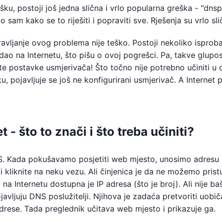
ku, postoji još jedna slična i vrlo popularna greška - "dns
sam kako se to riješiti i popraviti sve. Rješenja su vrlo sli
ravljanje ovog problema nije teško. Postoji nekoliko isprob
edao na Internetu, što pišu o ovoj pogrešci. Pa, takve glupos
te postavke usmjerivača! Što točno nije potrebno učiniti u 
, pojavljuje se još ne konfigurirani usmjerivač. A Internet 
- što to znači i što treba učiniti?
NS. Kada pokušavamo posjetiti web mjesto, unosimo adresu 
li kliknite na neku vezu. Ali činjenica je da ne možemo pristu
a Internetu dostupna je IP adresa (što je broj). Ali nije ba
javljuju DNS poslužitelji. Njihova je zadaća pretvoriti uobič
rese. Tada preglednik učitava web mjesto i prikazuje ga.