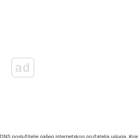
ad
S poslužitelje našeg internetskog pružatelja usluga. Koj