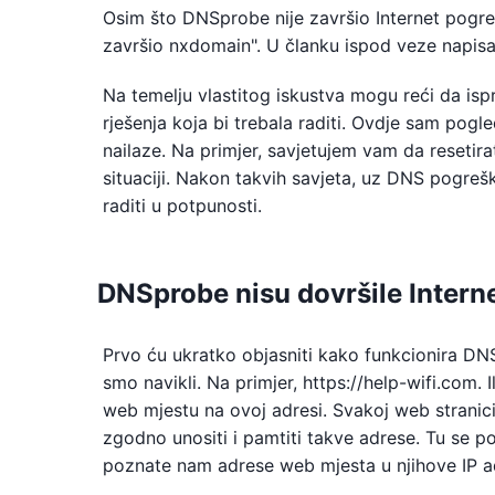
Osim što DNSprobe nije završio Internet pogreš
završio nxdomain". U članku ispod veze napisao 
Na temelju vlastitog iskustva mogu reći da isp
rješenja koja bi trebala raditi. Ovdje sam pogl
nailaze. Na primjer, savjetujem vam da resetira
situaciji. Nakon takvih savjeta, uz DNS pogrešku
raditi u potpunosti.
DNSprobe nisu dovršile Internet 
Prvo ću ukratko objasniti kako funkcionira D
smo navikli. Na primjer, https://help-wifi.com. I
web mjestu na ovoj adresi. Svakoj web stranici n
zgodno unositi i pamtiti takve adrese. Tu se po
poznate nam adrese web mjesta u njihove IP ad