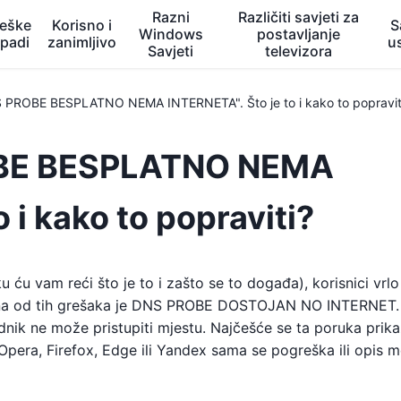
Razni
Različiti savjeti za
eške
Korisno i
S
Windows
postavljanje
opadi
zanimljivo
u
Savjeti
televizora
 PROBE BESPLATNO NEMA INTERNETA". Što je to i kako to popravit
OBE BESPLATNO NEMA
 i kako to popraviti?
 ću vam reći što je to i zašto se to događa), korisnici vrlo
dna od tih grešaka je DNS PROBE DOSTOJAN NO INTERNET. 
ednik ne može pristupiti mjestu. Najčešće se ta poruka prika
pera, Firefox, Edge ili Yandex sama se pogreška ili opis 