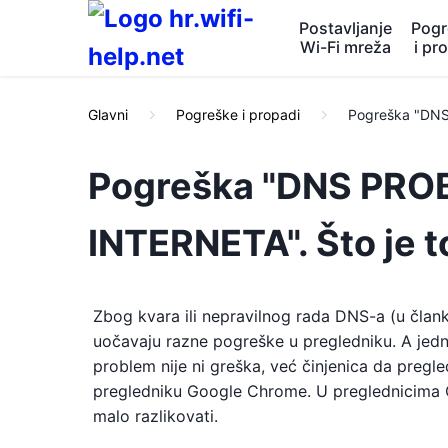
Postavljanje
Pogr
Wi-Fi mreža
i pr
Glavni
Pogreške i propadi
Pogreška "DNS
Pogreška "DNS PR
INTERNETA". Što je to
Zbog kvara ili nepravilnog rada DNS-a (u članku
uočavaju razne pogreške u pregledniku. A je
problem nije ni greška, već činjenica da pregl
pregledniku Google Chrome. U preglednicima O
malo razlikovati.