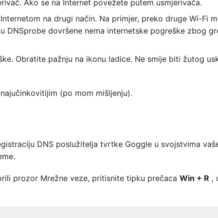
jerivač. Ako se na Internet povežete putem usmjerivača.
nternetom na drugi način. Na primjer, preko druge Wi-Fi m
pojavu DNSprobe dovršene nema internetske pogreške zbog g
ške. Obratite pažnju na ikonu ladice. Ne smije biti žutog usk
 najučinkovitijim (po mom mišljenju).
gistraciju DNS poslužitelja tvrtke Goggle u svojstvima vaš
jeme.
rili prozor Mrežne veze, pritisnite tipku prečaca
Win + R
, 