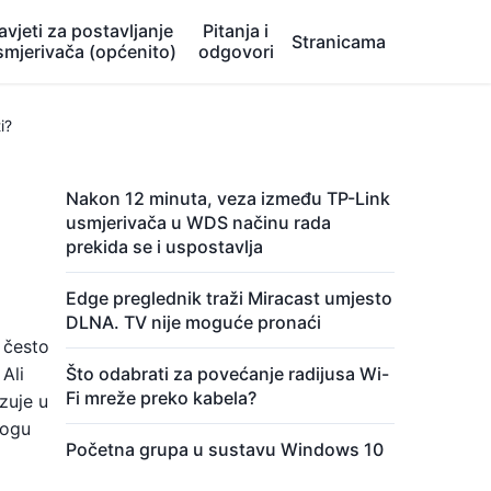
avjeti za postavljanje
Pitanja i
Stranicama
smjerivača (općenito)
odgovori
i?
Nakon 12 minuta, veza između TP-Link
usmjerivača u WDS načinu rada
prekida se i uspostavlja
Edge preglednik traži Miracast umjesto
DLNA. TV nije moguće pronaći
 često
Ali
Što odabrati za povećanje radijusa Wi-
Fi mreže preko kabela?
zuje u
mogu
Početna grupa u sustavu Windows 10