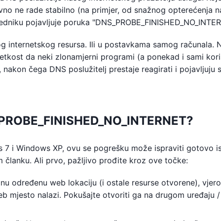
vno ne rade stabilno (na primjer, od snažnog opterećenja n
egledniku pojavljuje poruka "DNS_PROBE_FINISHED_NO_INTE
g internetskog resursa. Ili u postavkama samog računala. 
ijetkost da neki zlonamjerni programi (a ponekad i sami kori
akon čega DNS poslužitelj prestaje reagirati i pojavljuju 
S_PROBE_FINISHED_NO_INTERNET?
7 i Windows XP, ovu se pogrešku može ispraviti gotovo i
članku. Ali prvo, pažljivo prođite kroz ove točke:
dnu određenu web lokaciju (i ostale resurse otvorene), vjer
eb mjesto nalazi. Pokušajte otvoriti ga na drugom uređaju /