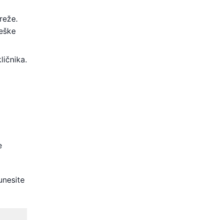
reže.
reške
ličnika.
e
unesite