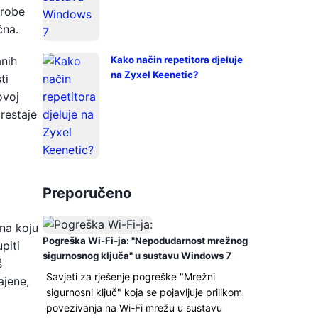
probe
čna.
anih
Kako način repetitora djeluje
na Zyxel Keenetic?
ti
ovoj
prestaje
Preporučeno
na koju
Pogreška Wi-Fi-ja: "Nepodudarnost mrežnog
piti
sigurnosnog ključa" u sustavu Windows 7
š
Savjeti za rješenje pogreške "Mrežni
ajene,
sigurnosni ključ" koja se pojavljuje prilikom
povezivanja na Wi-Fi mrežu u sustavu