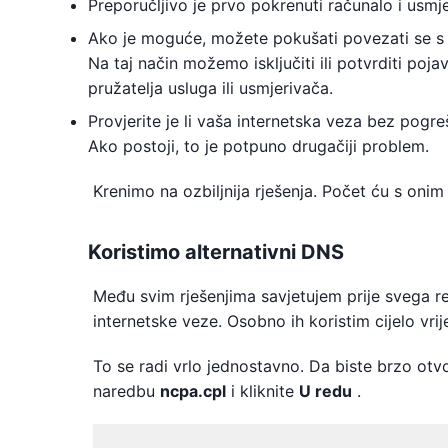
Preporučljivo je prvo pokrenuti računalo i usm
Ako je moguće, možete pokušati povezati se s I
Na taj način možemo isključiti ili potvrditi 
pružatelja usluga ili usmjerivača.
Provjerite je li vaša internetska veza bez pogre
Ako postoji, to je potpuno drugačiji problem.
Krenimo na ozbiljnija rješenja. Počet ću s onim
Koristimo alternativni DNS
Među svim rješenjima savjetujem prije svega re
internetske veze. Osobno ih koristim cijelo vri
To se radi vrlo jednostavno. Da biste brzo otvo
naredbu
ncpa.cpl
i kliknite
U redu
.