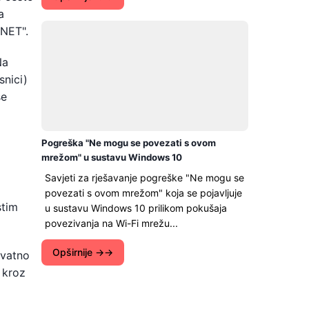
a
RNET".
Na
snici)
se
Pogreška "Ne mogu se povezati s ovom
mrežom" u sustavu Windows 10
Savjeti za rješavanje pogreške "Ne mogu se
povezati s ovom mrežom" koja se pojavljuje
stim
u sustavu Windows 10 prilikom pokušaja
povezivanja na Wi-Fi mrežu...
Opširnije →
ovatno
 kroz